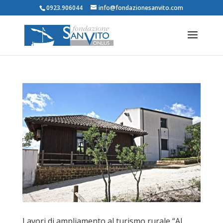
0923.906044
info@fondazionesanvito.com
Lavori di ampliamento al turismo rurale “Al