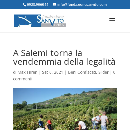
0923.906044
info@fondazionesanvito.com
A Salemi torna la
vendemmia della legalità
di
Max Firreri
|
Set 6, 2021
|
Beni Confiscati
,
Slider
|
0
commenti