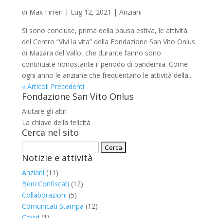
di
Max Firreri
|
Lug 12, 2021
|
Anziani
Si sono concluse, prima della pausa estiva, le attività
del Centro “Vivi la vita” della Fondazione San Vito Onlus
di Mazara del Vallo, che durante l’anno sono
continuate nonostante il periodo di pandemia. Come
ogni anno le anziane che frequentano le attività della...
« Articoli Precedenti
Fondazione San Vito Onlus
Aiutare gli altri
La chiave della felicità
Cerca nel sito
Ricerca
Notizie e attività
per:
Anziani
(11)
Beni Confiscati
(12)
Collaborazioni
(5)
Comunicati Stampa
(12)
Covid
(1)