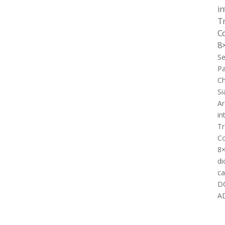
in
T
Co
8
Se
Pa
Ch
S
Ar
in
Tr
Co
8
di
ca
D
A