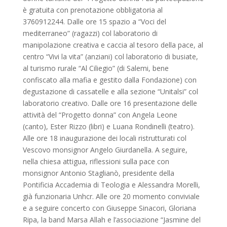
è gratuita con prenotazione obbligatoria al
3760912244. Dalle ore 15 spazio a “Voci del
mediterraneo” (ragazzi) col laboratorio di
manipolazione creativa e caccia al tesoro della pace, al
centro “Vivi la vita” (anziani) col laboratorio di busiate,
al turismo rurale “Al Ciliegio” (di Salemi, bene
confiscato alla mafia e gestito dalla Fondazione) con
degustazione di cassatelle e alla sezione “Unitalsi” col
laboratorio creativo. Dalle ore 16 presentazione delle
attività del “Progetto donna” con Angela Leone
(canto), Ester Rizzo (libri) e Luana Rondinelli (teatro).
Alle ore 18 inaugurazione dei locali ristrutturati col
Vescovo monsignor Angelo Giurdanella. A seguire,
nella chiesa attigua, riflessioni sulla pace con
monsignor Antonio Staglianò, presidente della
Pontificia Accademia di Teologia e Alessandra Morelli,
già funzionaria Unhcr. Alle ore 20 momento conviviale
e a seguire concerto con Giuseppe Sinacori, Gloriana
Ripa, la band Marsa Allah e l’associazione “Jasmine del