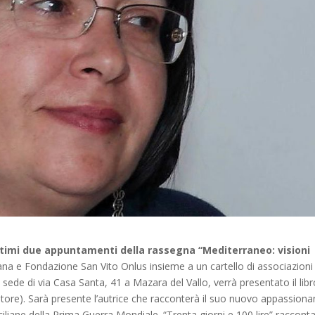
ultimi due appuntamenti della rassegna “Mediterraneo: visioni
ana e Fondazione San Vito Onlus insieme a un cartello di associazioni
a sede di via Casa Santa, 41 a Mazara del Vallo, verrà presentato il libr
ditore). Sarà presente l’autrice che racconterà il suo nuovo appassiona
iliane della Prima Guerra Mondiale. “Trenta giorni e 100 lire” racconta