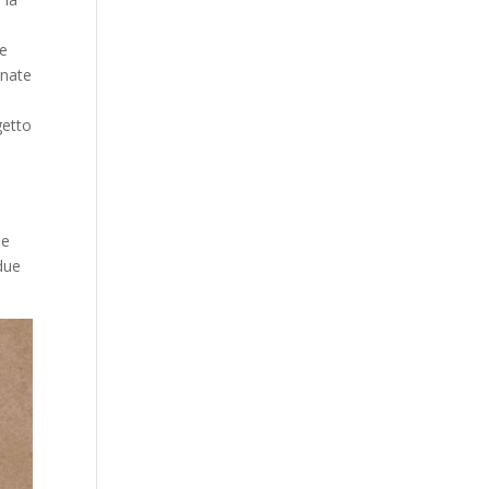
te
unate
getto
ne
due