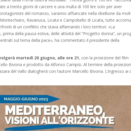
e a trenta giorni di carcere e una multa di 100 lire solo per aver
, protagoniste del romanzo, saranno affiancate nella ribellione da mol
i Montechiaro, Ravanusa, Licata e Campobello di Licata, tutte accom
fronti di un conflitto che stava affamando i loro territori. «La
, prima della pausa estiva, delle attività del “Progetto donna”, un pro
incentrati sul tema della pace», ha commentato il presidente della
olgerà martedì 20 giugno, alle ore 21
, con la proiezione del film
arcello Bivona e prodotto da Alfonso Campisi. Al termine della proiezio
ara del Vallo dialogherà con l’autore Marcello Bivona. L’ingresso ai 