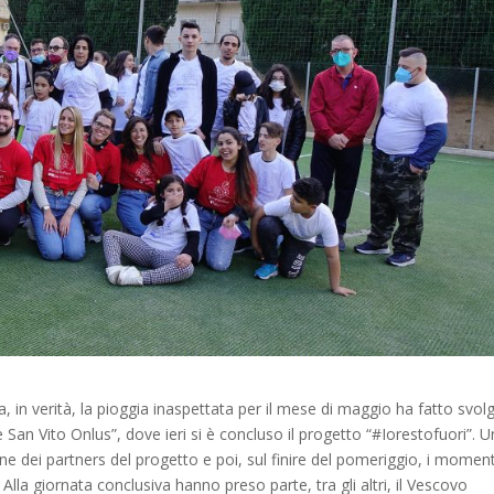
, in verità, la pioggia inaspettata per il mese di maggio ha fatto svol
ne San Vito Onlus”, dove ieri si è concluso il progetto “#Iorestofuori”. U
 dei partners del progetto e poi, sul finire del pomeriggio, i moment
lla giornata conclusiva hanno preso parte, tra gli altri, il Vescovo