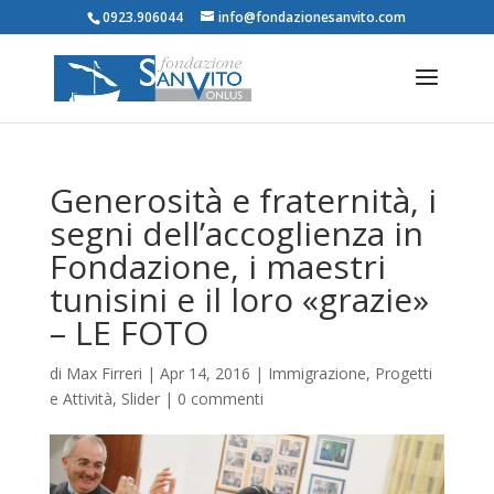
0923.906044
info@fondazionesanvito.com
Generosità e fraternità, i
segni dell’accoglienza in
Fondazione, i maestri
tunisini e il loro «grazie»
– LE FOTO
di
Max Firreri
|
Apr 14, 2016
|
Immigrazione
,
Progetti
e Attività
,
Slider
|
0 commenti